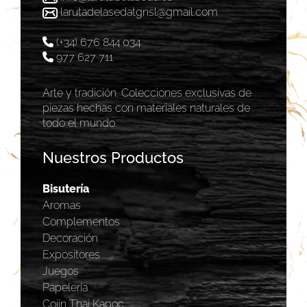
larutadelasedatgnsl@gmail.com
(+34) 676 844 034
977 627 711
Arte y tradición. Colecciones exclusivas de
piezas hechas con materiales naturales de
todo el mundo.
Nuestros Productos
Bisutería
Aromas
Complementos
Decoración
Expositores
Juegos
Papelería
Cojín Thai Kapoc