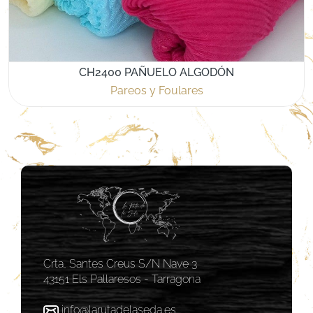
CH2400 PAÑUELO ALGODÓN
Pareos y Foulares
Crta, Santes Creus S/N Nave 3
43151 Els Pallaresos - Tarragona
info@larutadelaseda.es