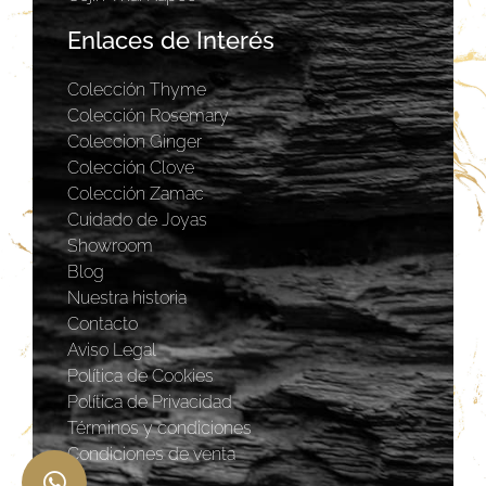
Enlaces de Interés
Colección Thyme
Colección Rosemary
Coleccion Ginger
Colección Clove
Colección Zamac
Cuidado de Joyas
Showroom
Blog
Nuestra historia
Contacto
Aviso Legal
Política de Cookies
Política de Privacidad
Términos y condiciones
Condiciones de venta