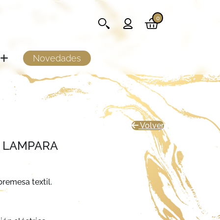
0
Novedades
Volver
L LAMPARA
remesa textil.