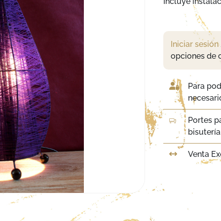
Incluye instalac
Iniciar sesión
opciones de 
Para pod
necesario
Portes p
bisuterí
Venta Ex