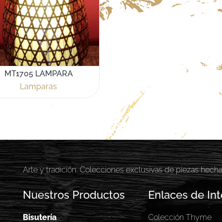
MT1705 LAMPARA
Lamparas
Arte y tradición. Colecciones exclusivas de piezas hech
Nuestros Productos
Enlaces de Int
Bisutería
Colección Thyme