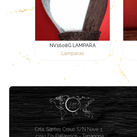
NV1608G LAMPARA
Lamparas
Crta, Santes Creus S/N Nave 3
43151 Els Pallaresos - Tarragona