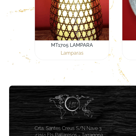
MT1705 LAMPARA
Lamparas
Crta, Santes Creus S/N Nave 3
43151 Els Pallaresos - Tarragona