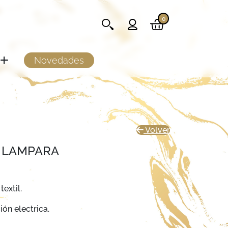
0
Novedades
Volver
 LAMPARA
extil.
ión electrica.