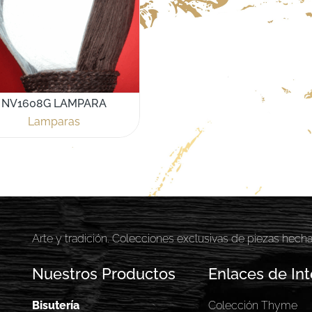
NV1608G LAMPARA
Lamparas
Arte y tradición. Colecciones exclusivas de piezas hech
Nuestros Productos
Enlaces de Int
Bisutería
Colección Thyme