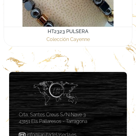
HT2323 PULSERA
Colección Cayenne
Crta, Santes Creus S/N Nave 3
43151 Els Pallaresos - Tarragona
info@larutadelaseda.es