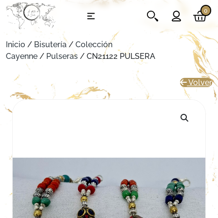
0
Inicio
/
Bisutería
/
Colección
Cayenne
/
Pulseras
/ CN21122 PULSERA
Volver