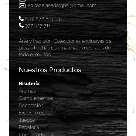
larutadelasedatgnsl@gmail.com
(+34) 676 844 034
977 627 711
Arte y tradición. Colecciones exclusivas de
piezas hechas con materiales naturales de
todo el mundo.
Nuestros Productos
Bisutería
Aromas
Complementos
Decoración
Expositores
Juegos
Papelería
Cojín Thai Kapoc