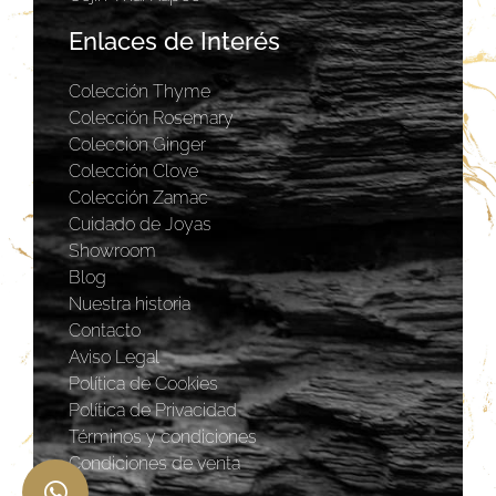
Enlaces de Interés
Colección Thyme
Colección Rosemary
Coleccion Ginger
Colección Clove
Colección Zamac
Cuidado de Joyas
Showroom
Blog
Nuestra historia
Contacto
Aviso Legal
Política de Cookies
Política de Privacidad
Términos y condiciones
Condiciones de venta