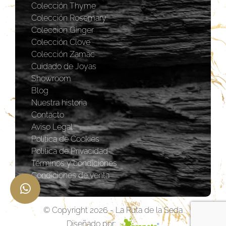
Colección Thyme
Colección Rosemary
Coleccion Ginger
Colección Clove
Colección Zamac
Cuidado de Joyas
Showroom
Blog
Nuestra historia
Contacto
Aviso Legal
Política de Cookies
Política de Privacidad
Términos y condiciones
Condiciones de venta
© Copyright 2026 - La Ruta de la Seda
Diseñado por: