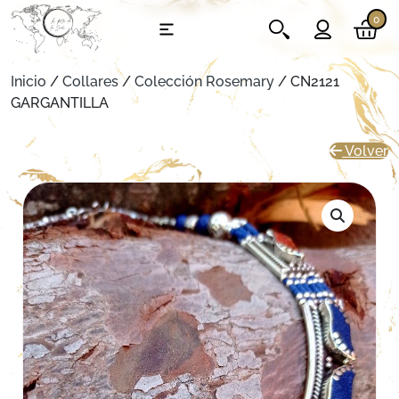
0
Inicio
/
Collares
/
Colección Rosemary
/ CN2121
GARGANTILLA
Volver