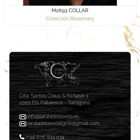
M2693 COLLAR
Colección Rosemary
Crta, Santes Creus S/N Nave 3
43151 Els Pallaresos - Tarragona
info@larutadelaseda.es
larutadelasedatgnsl@gmail.com
(+34) 676 844 034