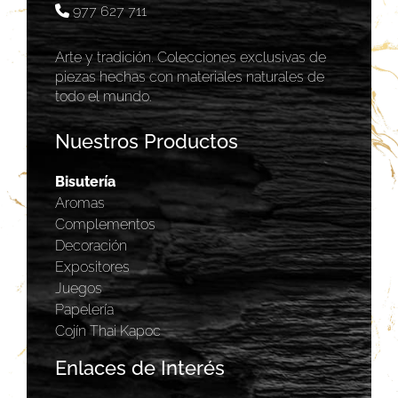
977 627 711
Arte y tradición. Colecciones exclusivas de
piezas hechas con materiales naturales de
todo el mundo.
Nuestros Productos
Bisutería
Aromas
Complementos
Decoración
Expositores
Juegos
Papelería
Cojín Thai Kapoc
Enlaces de Interés