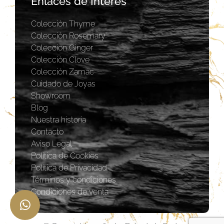
Enlaces de Interés
Colección Thyme
Colección Rosemary
Coleccion Ginger
Colección Clove
Colección Zamac
Cuidado de Joyas
Showroom
Blog
Nuestra historia
Contacto
Aviso Legal
Política de Cookies
Política de Privacidad
Términos y condiciones
Condiciones de venta