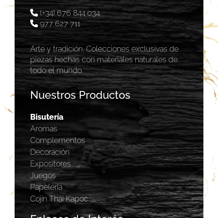
(+34) 676 844 034
977 627 711
Arte y tradición. Colecciones exclusivas de
piezas hechas con materiales naturales de
todo el mundo.
Nuestros Productos
Bisutería
Aromas
Complementos
Decoración
Expositores
Juegos
Papelería
Cojín Thai Kapoc