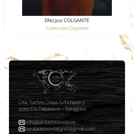
DN2302 COLGANTE
Colección Cayenne
Crta, Santes Creus S/N Nave 3
43151 Els Pallaresos - Tarragona
info@larutadelaseda.es
larutadelasedatgnsl@gmail.com