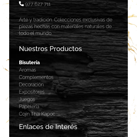
977 627 711
Arte y tradición. Colecciones exclusivas de
piezas hechas con materiales naturales de
todo el mundo.
Nuestros Productos
Bisutería
Aromas
Complementos
Decoración
Expositores
Juegos
Papelería
Cojín Thai Kapoc
Enlaces de Interés