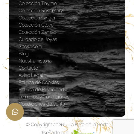
Colección Thyme
Colección Rosemary
Coleccion Ginger
Colección Clove
Colección Zamac
Cuidado de Joyas
Showroom
Blog
Nuestra historia
Contacto
Aviso Legal
Política de Cookies
Política de Privacidad
Términos y condiciones
Condiciones de venta
© Copyright 2026 - La Ruta de la Seda
Diseñado por: