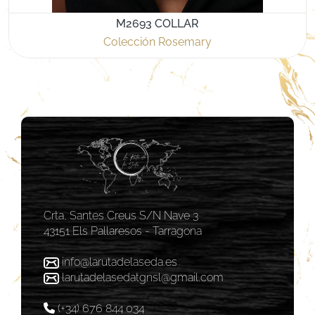
M2693 COLLAR
Colección Rosemary
Crta, Santes Creus S/N Nave 3
43151 Els Pallaresos - Tarragona
info@larutadelaseda.es
larutadelasedatgnsl@gmail.com
(+34) 676 844 034