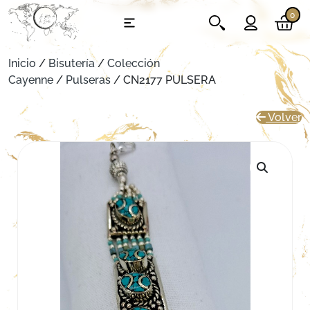
0
Inicio
/
Bisutería
/
Colección
Cayenne
/
Pulseras
/ CN2177 PULSERA
Volver