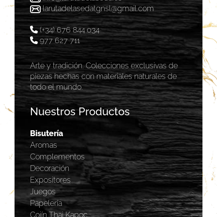
larutadelasedatgnsl@gmail.com
(+34) 676 844 034
977 627 711
Arte y tradición. Colecciones exclusivas de
piezas hechas con materiales naturales de
todo el mundo.
Nuestros Productos
Bisutería
Aromas
Complementos
Decoración
Expositores
Juegos
Papelería
Cojín Thai Kapoc