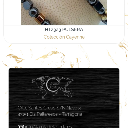
HT2323 PULSERA
Colección Cayenne
Crta, Santes Creus S/N Nave 3
43151 Els Pallaresos - Tarragona
info@larutadelaseda.es