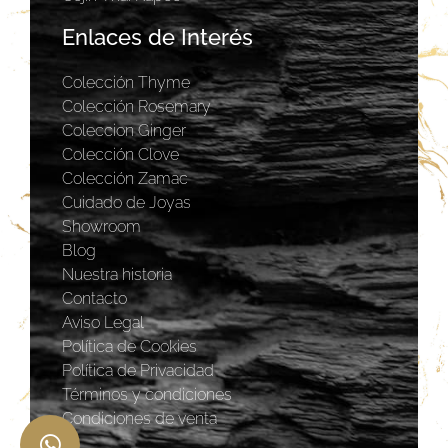
Enlaces de Interés
Colección Thyme
Colección Rosemary
Coleccion Ginger
Colección Clove
Colección Zamac
Cuidado de Joyas
Showroom
Blog
Nuestra historia
Contacto
Aviso Legal
Política de Cookies
Política de Privacidad
Términos y condiciones
Condiciones de venta