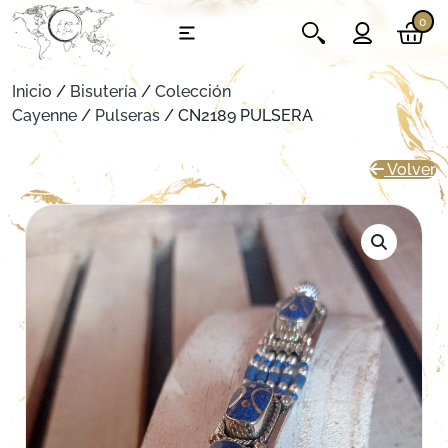
0
Inicio
/
Bisutería
/
Colección
Cayenne
/
Pulseras
/ CN2189 PULSERA
Volver