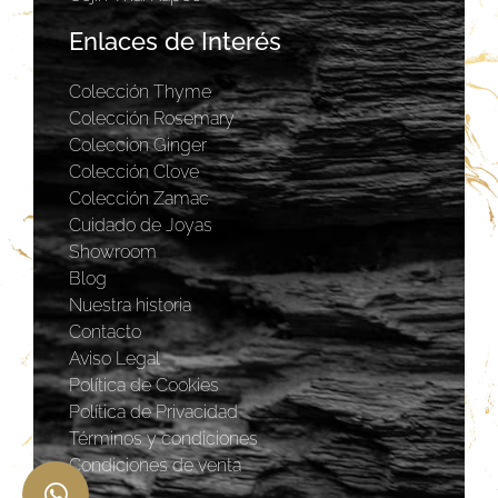
Enlaces de Interés
Colección Thyme
Colección Rosemary
Coleccion Ginger
Colección Clove
Colección Zamac
Cuidado de Joyas
Showroom
Blog
Nuestra historia
Contacto
Aviso Legal
Política de Cookies
Política de Privacidad
Términos y condiciones
Condiciones de venta