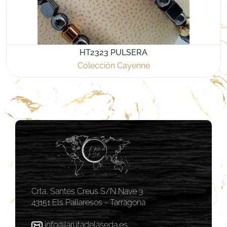
HT2323 PULSERA
Colección Cayenne
Crta, Santes Creus S/N Nave 3
43151 Els Pallaresos - Tarragona
info@larutadelaseda.es