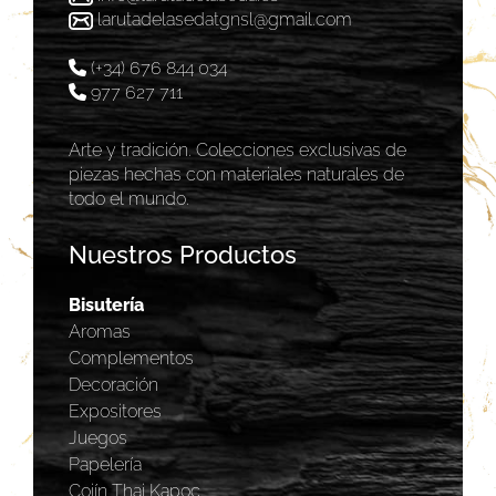
larutadelasedatgnsl@gmail.com
(+34) 676 844 034
977 627 711
Arte y tradición. Colecciones exclusivas de
piezas hechas con materiales naturales de
todo el mundo.
Nuestros Productos
Bisutería
Aromas
Complementos
Decoración
Expositores
Juegos
Papelería
Cojín Thai Kapoc