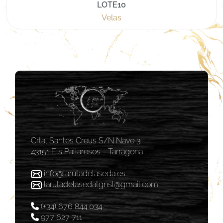
LOTE10
Velas
Crta, Santes Creus S/N Nave 3
43151 Els Pallaresos - Tarragona
info@larutadelaseda.es
larutadelasedatgnsl@gmail.com
(+34) 676 844 034
977 627 711