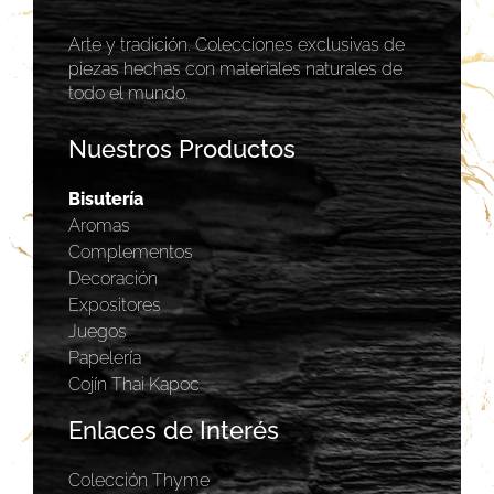
Arte y tradición. Colecciones exclusivas de
piezas hechas con materiales naturales de
todo el mundo.
Nuestros Productos
Bisutería
Aromas
Complementos
Decoración
Expositores
Juegos
Papelería
Cojín Thai Kapoc
Enlaces de Interés
Colección Thyme