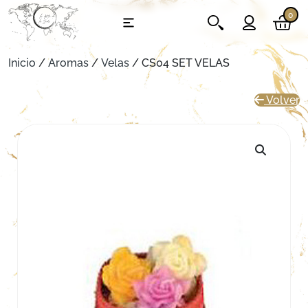
0
Inicio
/
Aromas
/
Velas
/ CS04 SET VELAS
Volver