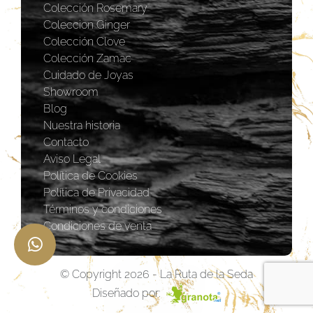
Colección Rosemary
Coleccion Ginger
Colección Clove
Colección Zamac
Cuidado de Joyas
Showroom
Blog
Nuestra historia
Contacto
Aviso Legal
Política de Cookies
Política de Privacidad
Términos y condiciones
Condiciones de venta
© Copyright 2026 - La Ruta de la Seda
Diseñado por: