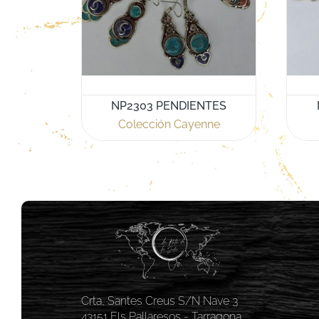
NP2303 PENDIENTES
Colección Cayenne
Crta, Santes Creus S/N Nave 3
43151 Els Pallaresos - Tarragona