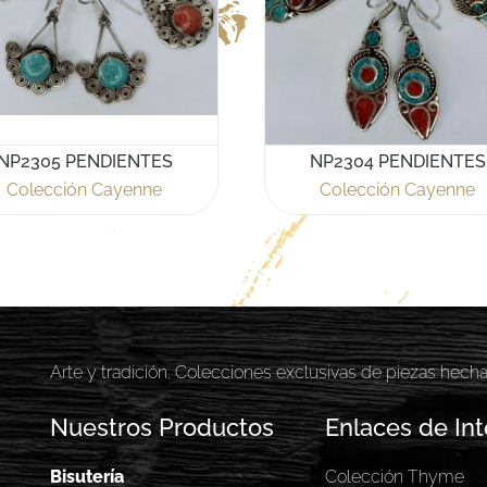
NP2305 PENDIENTES
NP2304 PENDIENTES
Colección Cayenne
Colección Cayenne
Arte y tradición. Colecciones exclusivas de piezas hech
Nuestros Productos
Enlaces de Int
Bisutería
Colección Thyme