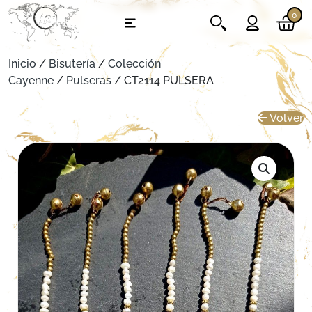
0
Inicio
/
Bisutería
/
Colección
Cayenne
/
Pulseras
/ CT2114 PULSERA
Volver