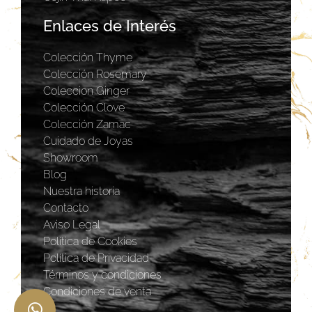
Enlaces de Interés
Colección Thyme
Colección Rosemary
Coleccion Ginger
Colección Clove
Colección Zamac
Cuidado de Joyas
Showroom
Blog
Nuestra historia
Contacto
Aviso Legal
Política de Cookies
Política de Privacidad
Términos y condiciones
Condiciones de venta