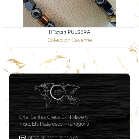
HT2323 PULSERA
Colección Cayenne
Crta, Santes Creus S/N Nave 3
43151 Els Pallaresos - Tarragona
info@larutadelaseda.es