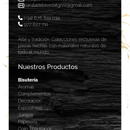
larutadelasedatgnsl@gmail.com
(+34) 676 844 034
977 627 711
Arte y tradición. Colecciones exclusivas de
piezas hechas con materiales naturales de
todo el mundo.
Nuestros Productos
Bisutería
Aromas
Complementos
Decoración
Expositores
Juegos
Papelería
Cojín Thai Kapoc