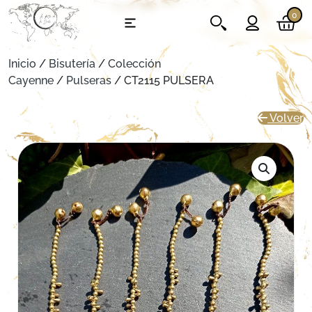
0
Inicio
/
Bisutería
/
Colección
Cayenne
/
Pulseras
/ CT2115 PULSERA
Volver