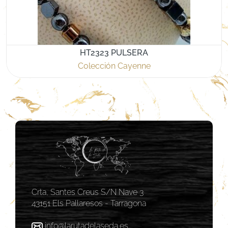
HT2323 PULSERA
Colección Cayenne
Crta, Santes Creus S/N Nave 3
43151 Els Pallaresos - Tarragona
info@larutadelaseda.es