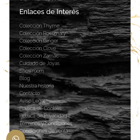
Enlaces de Interés
Colección Thyme
Colección Rosemary
Coleccion Ginger
Colección Clove
Colección Zamac
Cuidado de Joyas
Showroom
Blog
Nuestra historia
Contacto
Aviso Legal
Política de Cookies
Política de Privacidad
Términos y condiciones
Condiciones de venta