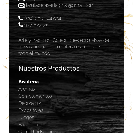
larutadelasedatgnsl@gmail.com
(+34) 676 844 034
977 627 711
Arte y tradición. Colecciones exclusivas de
piezas hechas con materiales naturales de
todo el mundo.
Nuestros Productos
Bisutería
Aromas
Complementos
Decoración
Expositores
Juegos
Papelería
Cojín Thai Kapoc