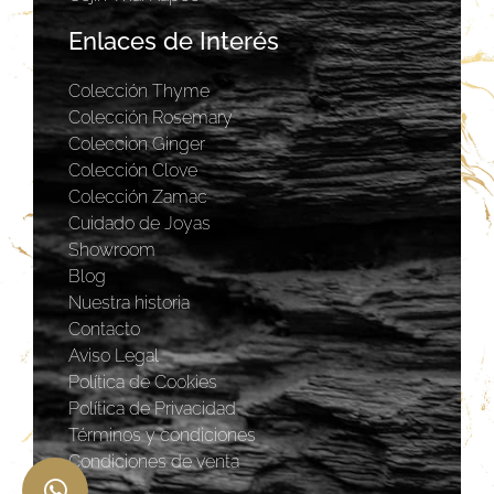
Enlaces de Interés
Colección Thyme
Colección Rosemary
Coleccion Ginger
Colección Clove
Colección Zamac
Cuidado de Joyas
Showroom
Blog
Nuestra historia
Contacto
Aviso Legal
Política de Cookies
Política de Privacidad
Términos y condiciones
Condiciones de venta