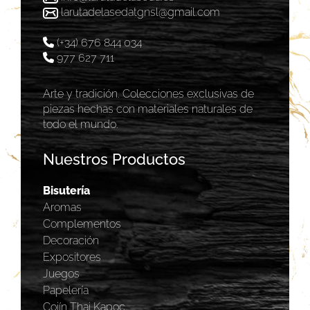
larutadelasedatgnsl@gmail.com
(+34) 676 844 034
977 627 711
Arte y tradición. Colecciones exclusivas de
piezas hechas con materiales naturales de
todo el mundo.
Nuestros Productos
Bisutería
Aromas
Complementos
Decoración
Expositores
Juegos
Papelería
Cojín Thai Kapoc