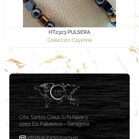
HT2323 PULSERA
Colección Cayenne
Crta, Santes Creus S/N Nave 3
43151 Els Pallaresos - Tarragona
info@larutadelaseda.es