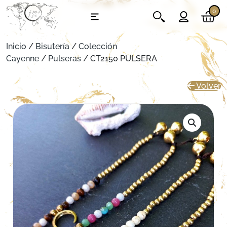
0
Inicio
/
Bisutería
/
Colección
Cayenne
/
Pulseras
/ CT2150 PULSERA
Volver