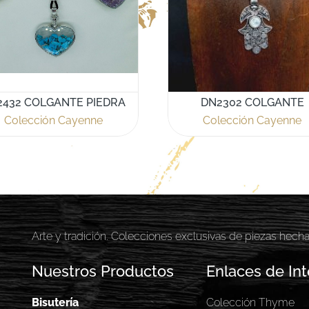
2432 COLGANTE PIEDRA
DN2302 COLGANTE
Colección Cayenne
Colección Cayenne
Arte y tradición. Colecciones exclusivas de piezas hech
Nuestros Productos
Enlaces de Int
Bisutería
Colección Thyme