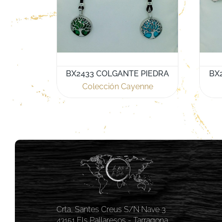
BX2433 COLGANTE PIEDRA
BX
Colección Cayenne
Crta, Santes Creus S/N Nave 3
43151 Els Pallaresos - Tarragona