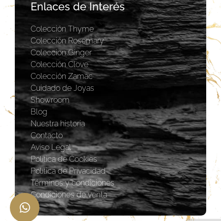
Enlaces de Interés
Colección Thyme
Colección Rosemary
Coleccion Ginger
Colección Clove
Colección Zamac
Cuidado de Joyas
Showroom
Blog
Nuestra historia
Contacto
Aviso Legal
Política de Cookies
Política de Privacidad
Términos y condiciones
Condiciones de venta