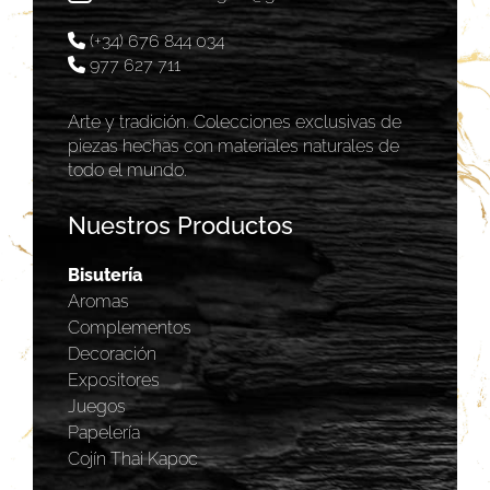
(+34) 676 844 034
977 627 711
Arte y tradición. Colecciones exclusivas de
piezas hechas con materiales naturales de
todo el mundo.
Nuestros Productos
Bisutería
Aromas
Complementos
Decoración
Expositores
Juegos
Papelería
Cojín Thai Kapoc