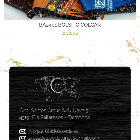
BA2401 BOLSITO COLGAR
Bolsos
Crta, Santes Creus S/N Nave 3
43151 Els Pallaresos - Tarragona
info@larutadelaseda.es
larutadelasedatgnsl@gmail.com