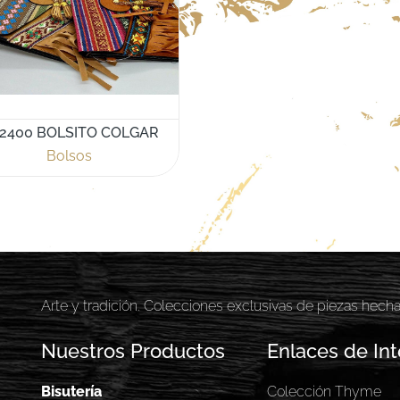
2400 BOLSITO COLGAR
Bolsos
Arte y tradición. Colecciones exclusivas de piezas hech
Nuestros Productos
Enlaces de Int
Bisutería
Colección Thyme