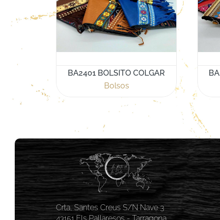
BA2401 BOLSITO COLGAR
BA
Bolsos
Crta, Santes Creus S/N Nave 3
43151 Els Pallaresos - Tarragona