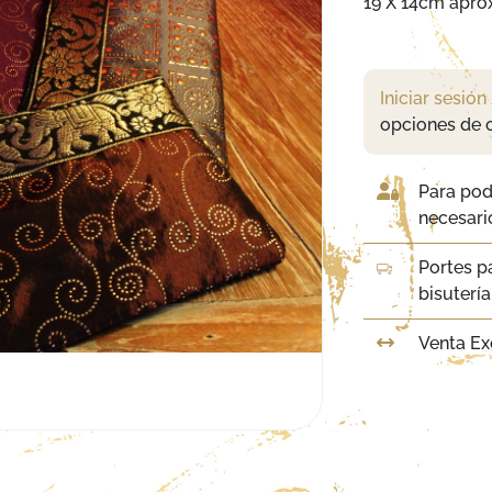
19 X 14cm aprox
Iniciar sesión
opciones de 
Para pod
necesario
Portes p
bisuterí
Venta Ex