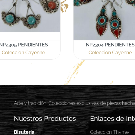
NP2305 PENDIENTES
NP2304 PENDIENTES
Colección Cayenne
Colección Cayenne
Arte y tradición. Colecciones exclusivas de piezas hech
Nuestros Productos
Enlaces de Int
Bisutería
Colección Thyme