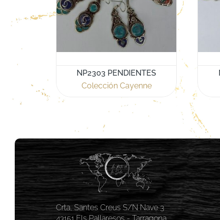
NP2303 PENDIENTES
Colección Cayenne
Crta, Santes Creus S/N Nave 3
43151 Els Pallaresos - Tarragona