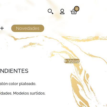
0
Novedades
Volver
ENDIENTES
atón color plateado.
idades. Modelos surtidos.