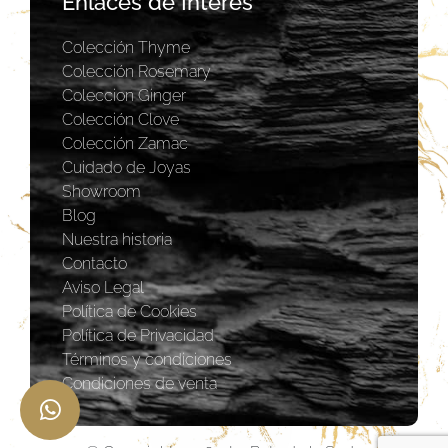
Enlaces de Interés
Colección Thyme
Colección Rosemary
Coleccion Ginger
Colección Clove
Colección Zamac
Cuidado de Joyas
Showroom
Blog
Nuestra historia
Contacto
Aviso Legal
Política de Cookies
Política de Privacidad
Términos y condiciones
Condiciones de venta