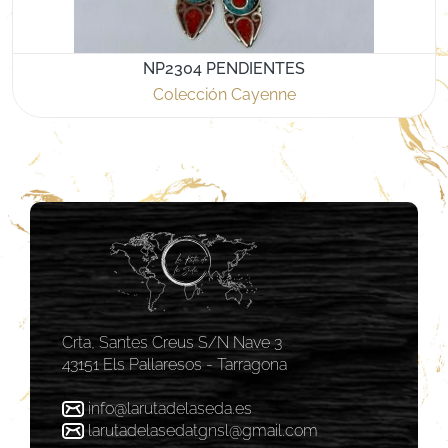
NP2304 PENDIENTES
Colección Cayenne
Crta, Santes Creus S/N Nave 3
43151 Els Pallaresos - Tarragona
info@larutadelaseda.es
larutadelasedatgnsl@gmail.com