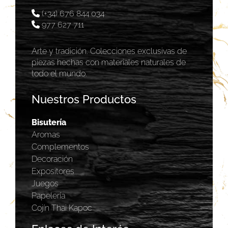
(+34) 676 844 034
977 627 711
Arte y tradición. Colecciones exclusivas de
piezas hechas con materiales naturales de
todo el mundo.
Nuestros Productos
Bisutería
Aromas
Complementos
Decoración
Expositores
Juegos
Papelería
Cojín Thai Kapoc