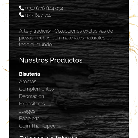
(+34) 676 844 034
977 627 711
Arte y tradición. Colecciones exclusivas de
piezas hechas con materiales naturales de
todo el mundo.
Nuestros Productos
Bisutería
Aromas
Complementos
Decoración
Expositores
Juegos
Papelería
Cojín Thai Kapoc