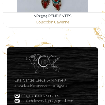
NP2304 PENDIENTES
Colección Cayenne
Crta, Santes Creus S/N Nave 3
43151 Els Pallaresos - Tarragona
info@larutadelaseda.es
larutadelasedatgnsl@gmail.com