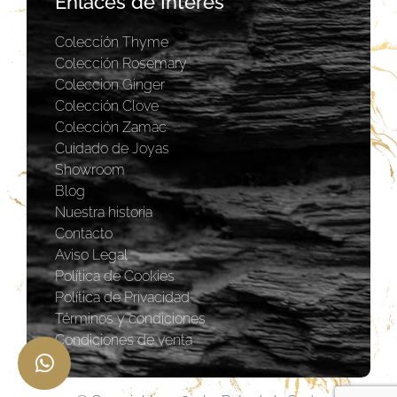
Enlaces de Interés
Colección Thyme
Colección Rosemary
Coleccion Ginger
Colección Clove
Colección Zamac
Cuidado de Joyas
Showroom
Blog
Nuestra historia
Contacto
Aviso Legal
Política de Cookies
Política de Privacidad
Términos y condiciones
Condiciones de venta