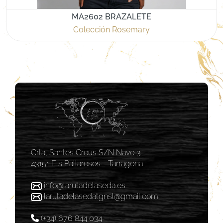
MA2602 BRAZALETE
Colección Rosemary
Crta, Santes Creus S/N Nave 3
43151 Els Pallaresos - Tarragona
info@larutadelaseda.es
larutadelasedatgnsl@gmail.com
(+34) 676 844 034