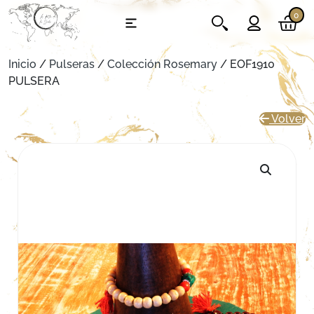
0
Inicio
/
Pulseras
/
Colección Rosemary
/ EOF1910
PULSERA
Volver