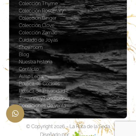
Colección Thyme
Colección Rosemary
Coleccion Ginger
Colección Clove
Colección Zamac
Cuidado de Joyas
Showroom
Blog
Nuestra historia
Contacto
Aviso Legal
Política de Cookies
Política de Privacidad
Términos y condiciones
Condiciones de venta
© Copyright 2026 - La Ruta de la Seda
Diseñado por: