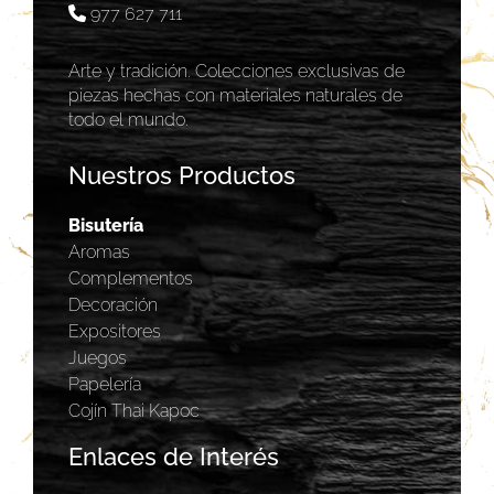
977 627 711
Arte y tradición. Colecciones exclusivas de
piezas hechas con materiales naturales de
todo el mundo.
Nuestros Productos
Bisutería
Aromas
Complementos
Decoración
Expositores
Juegos
Papelería
Cojín Thai Kapoc
Enlaces de Interés