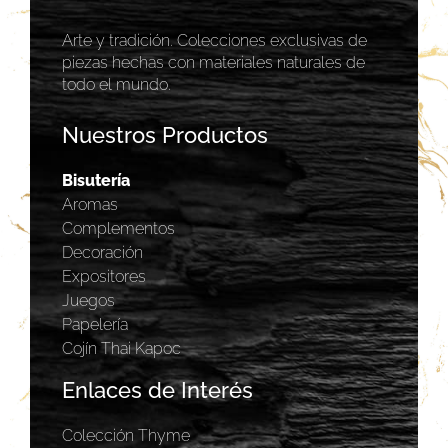
Arte y tradición. Colecciones exclusivas de
piezas hechas con materiales naturales de
todo el mundo.
Nuestros Productos
Bisutería
Aromas
Complementos
Decoración
Expositores
Juegos
Papelería
Cojín Thai Kapoc
Enlaces de Interés
Colección Thyme