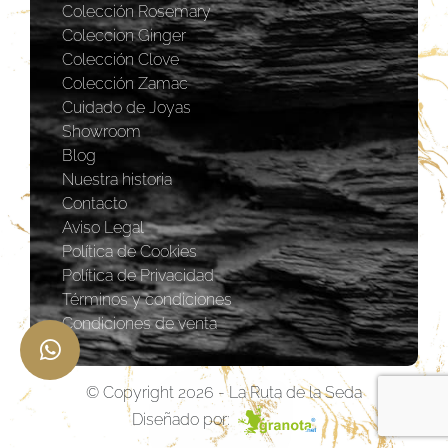
Colección Rosemary
Coleccion Ginger
Colección Clove
Colección Zamac
Cuidado de Joyas
Showroom
Blog
Nuestra historia
Contacto
Aviso Legal
Política de Cookies
Política de Privacidad
Términos y condiciones
Condiciones de venta
© Copyright 2026 - La Ruta de la Seda
Diseñado por: