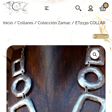
0
Inicio
/
Collares
/
Colección Zamac
/ ET2130 COLLAR
Volver