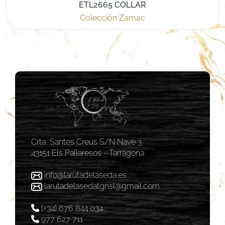
ETL2665 COLLAR
Colección Zamac
Crta, Santes Creus S/N Nave 3
43151 Els Pallaresos - Tarragona
info@larutadelaseda.es
larutadelasedatgnsl@gmail.com
(+34) 676 844 034
977 627 711