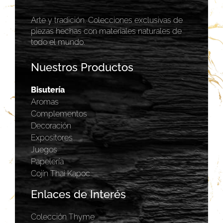
Arte y tradición. Colecciones exclusivas de
piezas hechas con materiales naturales de
todo el mundo.
Nuestros Productos
Bisutería
Aromas
Complementos
Decoración
Expositores
Juegos
Papelería
Cojín Thai Kapoc
Enlaces de Interés
Colección Thyme