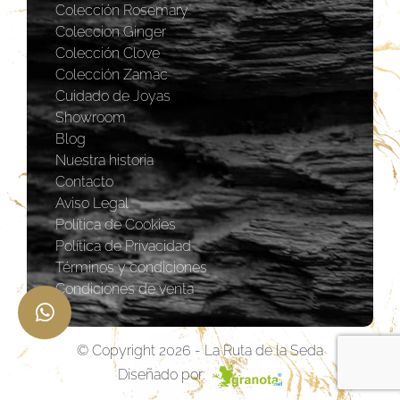
Colección Rosemary
Coleccion Ginger
Colección Clove
Colección Zamac
Cuidado de Joyas
Showroom
Blog
Nuestra historia
Contacto
Aviso Legal
Política de Cookies
Política de Privacidad
Términos y condiciones
Condiciones de venta
© Copyright 2026 - La Ruta de la Seda
Diseñado por: