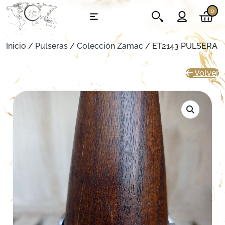
0
Inicio
/
Pulseras
/
Colección Zamac
/ ET2143 PULSERA
Volver