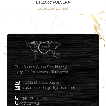
ETL2607 PULSERA
Colección Zamac
Crta, Santes Creus S/N Nave 3
43151 Els Pallaresos - Tarragona
info@larutadelaseda.es
larutadelasedatgnsl@gmail.com
(+34) 676 844 034
977 627 711