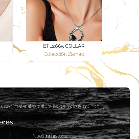
ETL2665 COLLAR
Colección Zamac
as con materiales naturales de todo el mundo.
erés
Nuestra historia