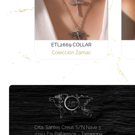
ETL2669 COLLAR
Colección Zamac
Crta, Santes Creus S/N Nave 3
43151 Els Pallaresos - Tarragona