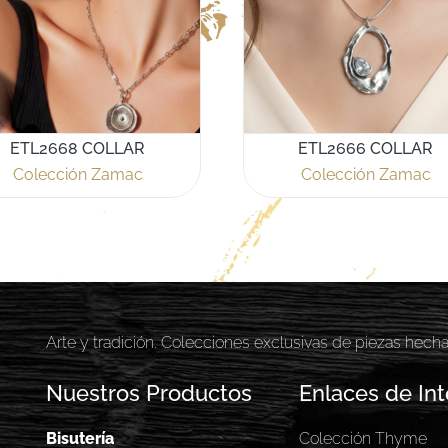
ETL2668 COLLAR
ETL2666 COLLAR
Colección Zamac
Colección Zamac
Arte y tradición. Colecciones exclusivas de piezas hech
Nuestros Productos
Enlaces de Int
Bisutería
Colección Thyme