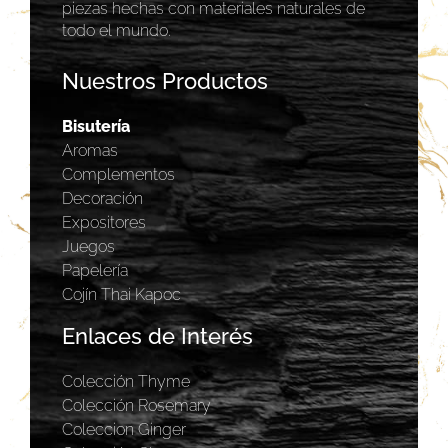
piezas hechas con materiales naturales de
todo el mundo.
Nuestros Productos
Bisutería
Aromas
Complementos
Decoración
Expositores
Juegos
Papelería
Cojín Thai Kapoc
Enlaces de Interés
Colección Thyme
Colección Rosemary
Coleccion Ginger