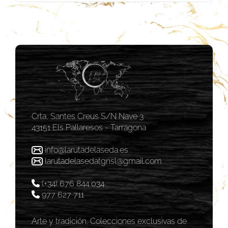
Crta, Santes Creus S/N Nave 3
43151 Els Pallaresos - Tarragona
info@larutadelaseda.es
larutadelasedatgnsl@gmail.com
(+34) 676 844 034
977 627 711
Arte y tradición. Colecciones exclusivas de