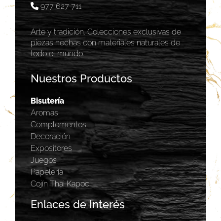
977 627 711
Arte y tradición. Colecciones exclusivas de
piezas hechas con materiales naturales de
todo el mundo.
Nuestros Productos
Bisutería
Aromas
Complementos
Decoración
Expositores
Juegos
Papelería
Cojín Thai Kapoc
Enlaces de Interés