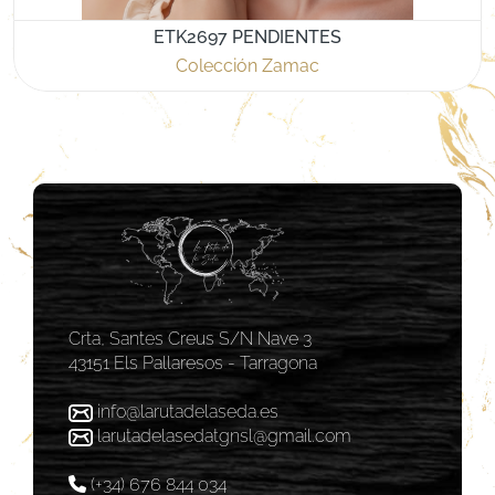
ETK2697 PENDIENTES
Colección Zamac
Crta, Santes Creus S/N Nave 3
43151 Els Pallaresos - Tarragona
info@larutadelaseda.es
larutadelasedatgnsl@gmail.com
(+34) 676 844 034