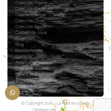
Colección Thyme
Colección Rosemary
Coleccion Ginger
Colección Clove
Colección Zamac
Cuidado de Joyas
Showroom
Blog
Nuestra historia
Contacto
Aviso Legal
Política de Cookies
Política de Privacidad
Términos y condiciones
Condiciones de venta
© Copyright 2026 - La Ruta de la Seda
Diseñado por: