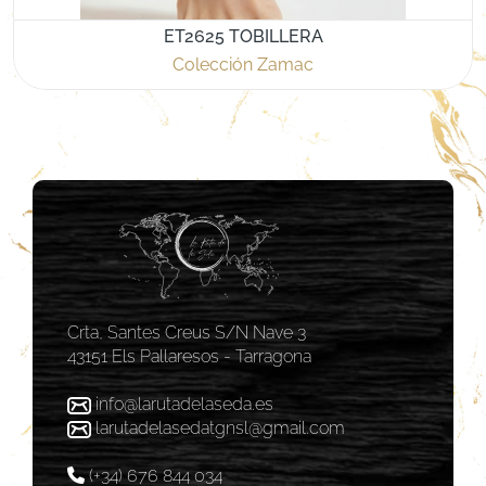
ET2625 TOBILLERA
Colección Zamac
Crta, Santes Creus S/N Nave 3
43151 Els Pallaresos - Tarragona
info@larutadelaseda.es
larutadelasedatgnsl@gmail.com
(+34) 676 844 034