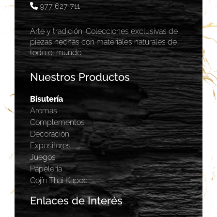
977 627 711
Arte y tradición. Colecciones exclusivas de
piezas hechas con materiales naturales de
todo el mundo.
Nuestros Productos
Bisutería
Aromas
Complementos
Decoración
Expositores
Juegos
Papelería
Cojín Thai Kapoc
Enlaces de Interés