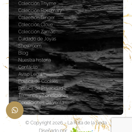
Colección Thyme
Colección Rosemary
Coleccion Ginger
Colección Clove
Colección Zamac
Cuidado de Joyas
Showroom
Blog
Nuestra historia
Contacto
Aviso Legal
Política de Cookies
Política de Privacidad
Términos y condiciones
Condiciones de venta
© Copyright 2026 - La Ruta de la Seda
Diseñado por: