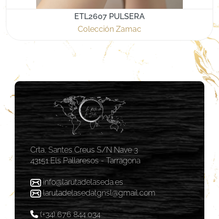
ETL2607 PULSERA
Colección Zamac
Crta, Santes Creus S/N Nave 3
43151 Els Pallaresos - Tarragona
info@larutadelaseda.es
larutadelasedatgnsl@gmail.com
(+34) 676 844 034