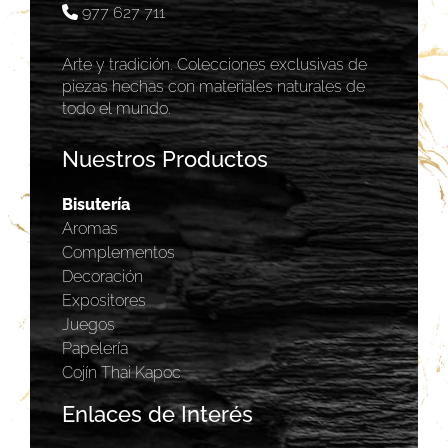
977 627 711
Arte y tradición. Colecciones exclusivas de
piezas hechas con materiales naturales de
todo el mundo.
Nuestros Productos
Bisutería
Aromas
Complementos
Decoración
Expositores
Juegos
Papelería
Cojín Thai Kapoc
Enlaces de Interés