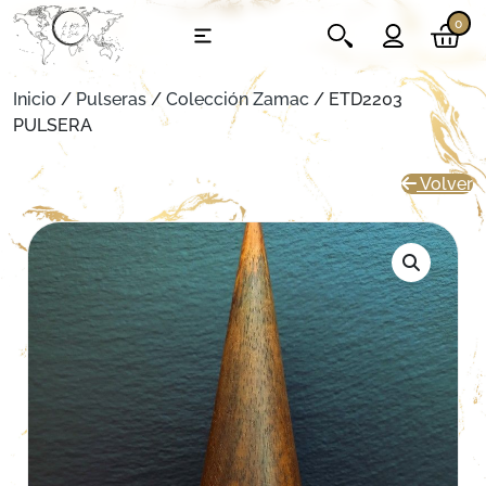
0
Inicio
/
Pulseras
/
Colección Zamac
/ ETD2203
PULSERA
Volver