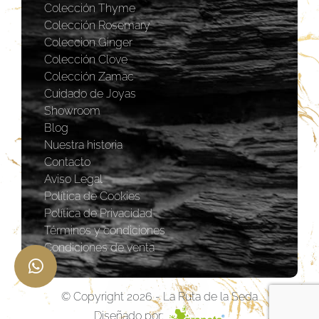
Colección Thyme
Colección Rosemary
Coleccion Ginger
Colección Clove
Colección Zamac
Cuidado de Joyas
Showroom
Blog
Nuestra historia
Contacto
Aviso Legal
Política de Cookies
Política de Privacidad
Términos y condiciones
Condiciones de venta
© Copyright 2026 - La Ruta de la Seda
Diseñado por: