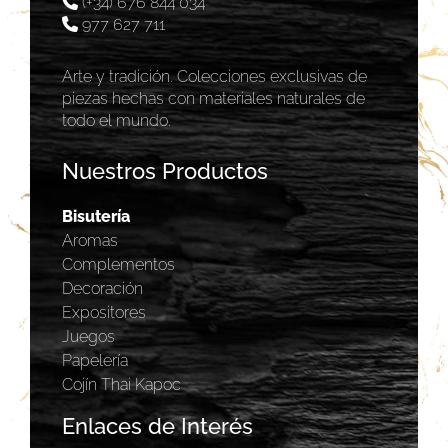
(+34) 676 844 034
977 627 711
Arte y tradición. Colecciones exclusivas de
piezas hechas con materiales naturales de
todo el mundo.
Nuestros Productos
Bisutería
Aromas
Complementos
Decoración
Expositores
Juegos
Papelería
Cojín Thai Kapoc
Enlaces de Interés