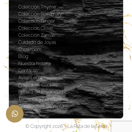
Colección Thyme
Colección Rosemary
Coleccion Ginger
Colección Clove
Colección Zamac
Cuidado de Joyas
Showroom
Blog
Nuestra historia
Contacto
Aviso Legal
Política de Cookies
Política de Privacidad
Términos y condiciones
Condiciones de venta
© Copyright 2026 - La Ruta de la Seda