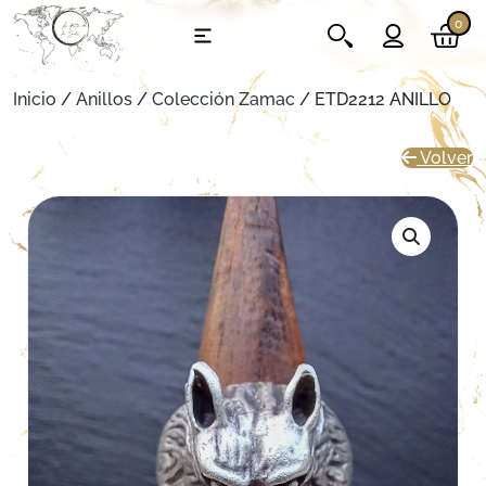
0
Inicio
/
Anillos
/
Colección Zamac
/ ETD2212 ANILLO
Volver