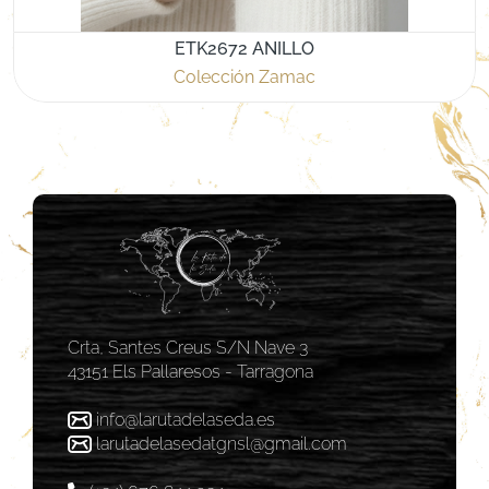
ETK2672 ANILLO
Colección Zamac
Crta, Santes Creus S/N Nave 3
43151 Els Pallaresos - Tarragona
info@larutadelaseda.es
larutadelasedatgnsl@gmail.com