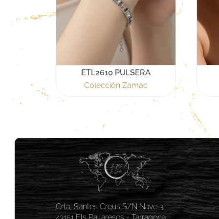
ETL2610 PULSERA
Colección Zamac
Crta, Santes Creus S/N Nave 3
43151 Els Pallaresos - Tarragona