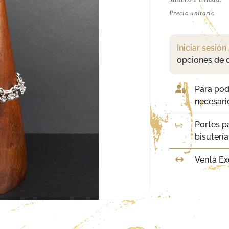
Precio unitario
Iniciar sesión
opciones de 
Para pod
necesario
Portes p
bisuterí
Venta Ex