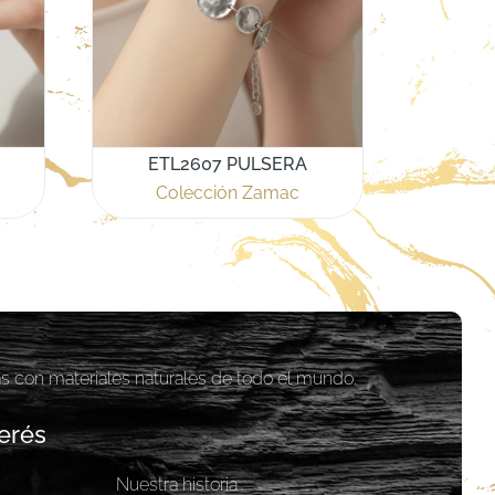
ETL2607 PULSERA
Colección Zamac
as con materiales naturales de todo el mundo.
erés
Nuestra historia