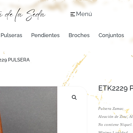
Menú
Pulseras
Pendientes
Broches
Conjuntos
229 PULSERA
ETK2229 
Pulsera Zamac.
Aleación de Zinc, A
No contiene Níquel.
Mínimo 1 unidad.