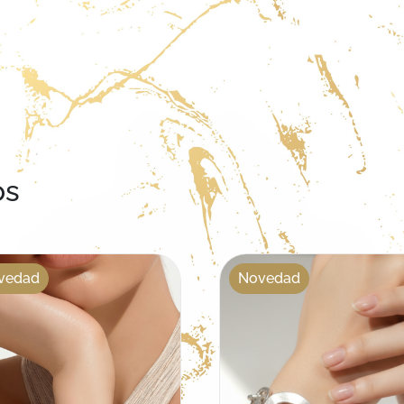
os
vedad
Novedad