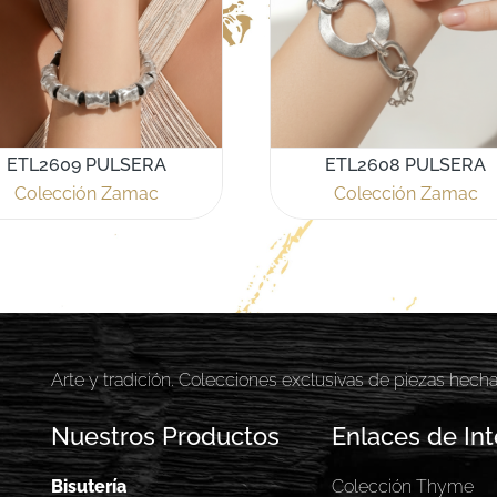
ETL2609 PULSERA
ETL2608 PULSERA
Colección Zamac
Colección Zamac
Arte y tradición. Colecciones exclusivas de piezas hech
Nuestros Productos
Enlaces de Int
Bisutería
Colección Thyme