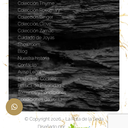
Colección Thyme
Colección Rosemary
Coleccion Ginger
Colección Clove
Colección Zamac
Cuidado de Joyas
Showroom
Blog
Nuestra historia
Contacto
Aviso Legal
Política de Cookies
Política de Privacidad
Términos y condiciones
Condiciones de venta
© Copyright 2026 - La Ruta de la Seda
Diseñado por: