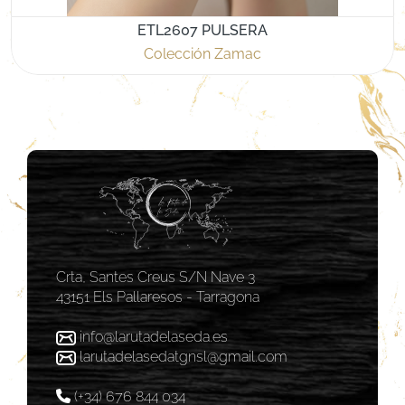
ETL2607 PULSERA
Colección Zamac
Crta, Santes Creus S/N Nave 3
43151 Els Pallaresos - Tarragona
info@larutadelaseda.es
larutadelasedatgnsl@gmail.com
(+34) 676 844 034