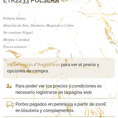
ETK2233 PULSERA
Pulsera Zamac.
Aleación de Zinc, Aluminio, Magnesio y Cobre.
No contiene Níquel.
Mínimo 1 unidad.
Precio unitario
Iniciar sesión
/
Registrarse
para ver el precio y
opciones de compra.
Para poder ver los precios y condiciones es
necesario registrarse en la página web.
Portes pagados en península a partir de 200€
en bisutería y complementos.