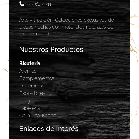
977 627 711
Arte y tradición. Colecciones exclusivas de
piezas hechas con materiales naturales de
todo el mundo.
Nuestros Productos
Bisutería
Aromas
Complementos
Decoración
Expositores
Juegos
Papelería
Cojín Thai Kapoc
Enlaces de Interés