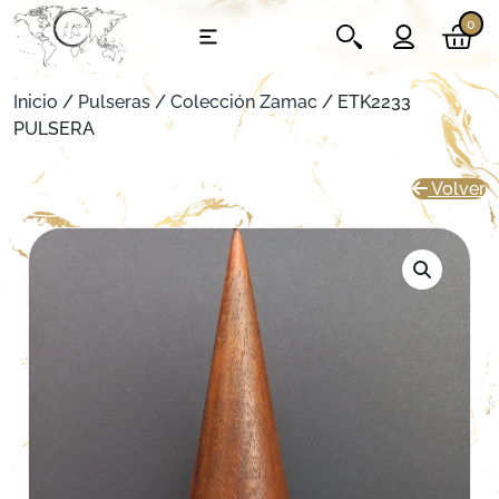
0
Inicio
/
Pulseras
/
Colección Zamac
/ ETK2233
PULSERA
Volver