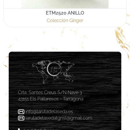
ETM2520 ANILLO
Colección Ginger
Crta, Santes Creus S/N Nave 3
43151 Els Pallaresos - Tarragona
info@larutadelaseda.es
larutadelasedatgnsl@gmail.com