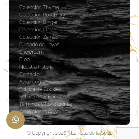
Colección Thyme
Colección Rosemary
Coleccion Ginger
Colección Clove
Colección Zamac
Cuidado de Joyas
Showroom
Blog
Nuestra historia
Contacto
Aviso Legal
Política de Cookies
Política de Privacidad
Términos y condiciones
Condiciones de venta
© Copyright 2026 - La Ruta de la Seda