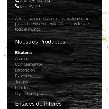
(+34) 676 844 034
977 627 711
Arte y tradición. Colecciones exclusivas de
piezas hechas con materiales naturales de
todo el mundo.
Nuestros Productos
Bisutería
Aromas
Complementos
Decoración
Expositores
Juegos
Papelería
Cojín Thai Kapoc
Enlaces de Interés