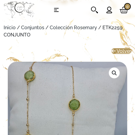
0
Inicio
/
Conjuntos
/
Colección Rosemary
/ ETK2259
CONJUNTO
Volver