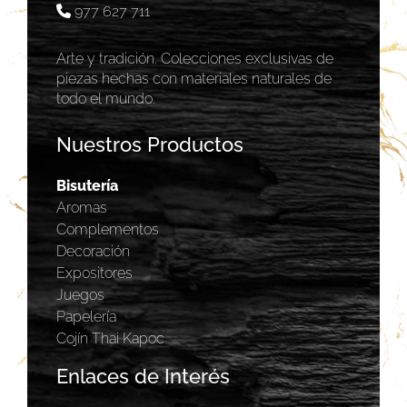
977 627 711
Arte y tradición. Colecciones exclusivas de
piezas hechas con materiales naturales de
todo el mundo.
Nuestros Productos
Bisutería
Aromas
Complementos
Decoración
Expositores
Juegos
Papelería
Cojín Thai Kapoc
Enlaces de Interés