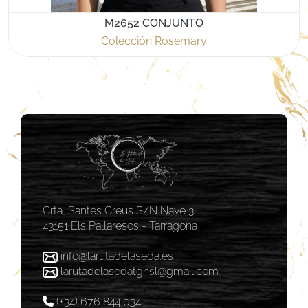
M2652 CONJUNTO
Colección Rosemary
Crta, Santes Creus S/N Nave 3
43151 Els Pallaresos - Tarragona
info@larutadelaseda.es
larutadelasedatgnsl@gmail.com
(+34) 676 844 034