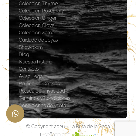
Colección Thyme
Colección Rosemary
Coleccion Ginger
Colección Clove
Colección Zamac
Cuidado de Joyas
Showroom
Blog
Nuestra historia
Contacto
Aviso Legal
Política de Cookies
Política de Privacidad
Términos y condiciones
Condiciones de venta
© Copyright 2026 - La Ruta de la Seda
Diseñado por: