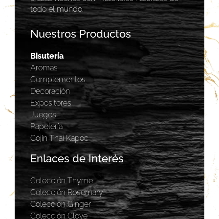
todo el mundo.
Nuestros Productos
Bisutería
Aromas
Complementos
Decoración
Expositores
Juegos
Papelería
Cojín Thai Kapoc
Enlaces de Interés
Colección Thyme
Colección Rosemary
Coleccion Ginger
Colección Clove