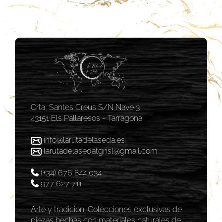
Crta, Santes Creus S/N Nave 3
43151 Els Pallaresos - Tarragona
info@larutadelaseda.es
larutadelasedatgnsl@gmail.com
(+34) 676 844 034
977 627 711
Arte y tradición. Colecciones exclusivas de
piezas hechas con materiales naturales de