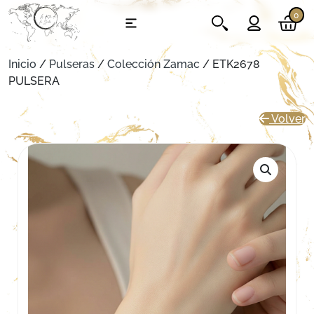
0
Inicio
/
Pulseras
/
Colección Zamac
/ ETK2678
PULSERA
Volver