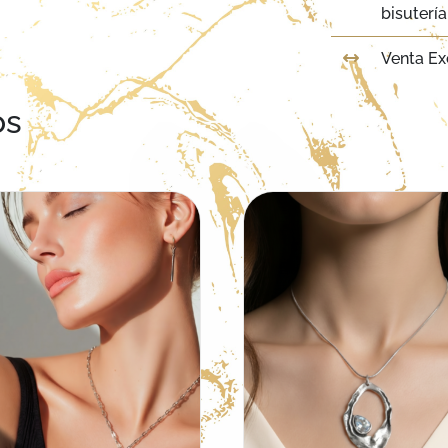
bisuterí
Venta Ex
os