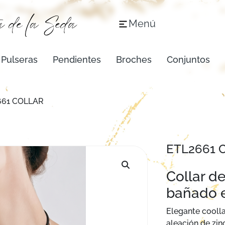
Menú
Pulseras
Pendientes
Broches
Conjuntos
661 COLLAR
ETL2661 
Collar d
bañado e
Elegante cooll
aleación de zin