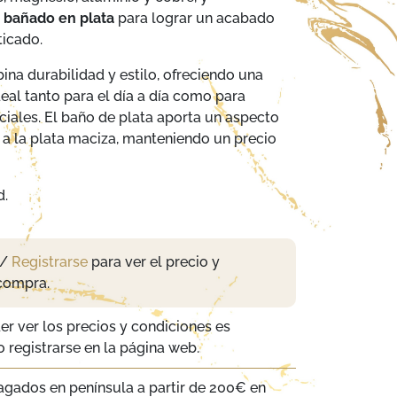
e
bañado en plata
para lograr un acabado
ticado.
na durabilidad y estilo, ofreciendo una
deal tanto para el día a día como para
iales. El baño de plata aporta un aspecto
r a la plata maciza, manteniendo un precio
d.
/
Registrarse
para ver el precio y
compra.
er ver los precios y condiciones es
 registrarse en la página web.
agados en península a partir de 200€ en