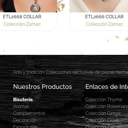
ETL2668 COLLAR
ETL2666 COLLAR
Colección Zamac
Colección Zamac
Arte y tradición. Colecciones exclusivas de piezas hech
Nuestros Productos
Enlaces de Int
Bisutería
Colección Thyme
Aromas
Colección Rosemar
Complementos
Coleccion Ginger
Decoración
Colección Clove
Expositores
Colección Zamac