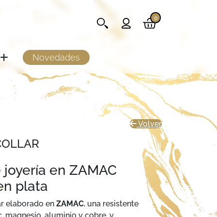
0
Novedades
Volver
COLLAR
e joyería en ZAMAC
n plata
ar elaborado en
ZAMAC
, una resistente
c, magnesio, aluminio y cobre, y