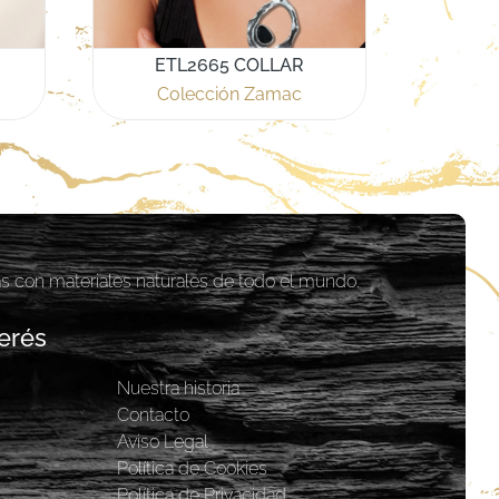
ETL2665 COLLAR
Colección Zamac
as con materiales naturales de todo el mundo.
erés
Nuestra historia
y
Contacto
Aviso Legal
Política de Cookies
Política de Privacidad