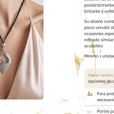
posteriorment
brillante y sofis
Su diseño combi
pieza versátil i
ocasiones espec
refinado simila
accesible.
Mínimo 1 unida
Iniciar sesión
opciones de 
Para pod
necesario
Portes p