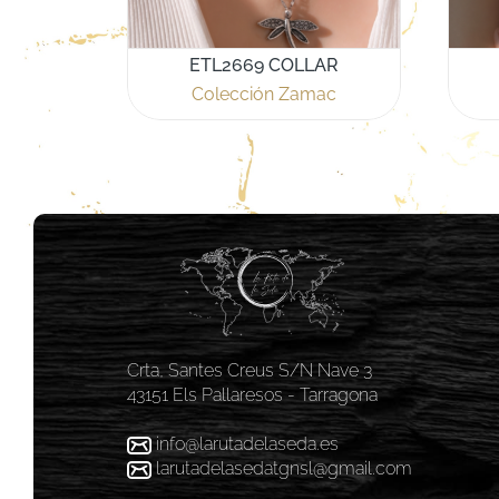
ETL2669 COLLAR
Colección Zamac
Crta, Santes Creus S/N Nave 3
43151 Els Pallaresos - Tarragona
info@larutadelaseda.es
larutadelasedatgnsl@gmail.com