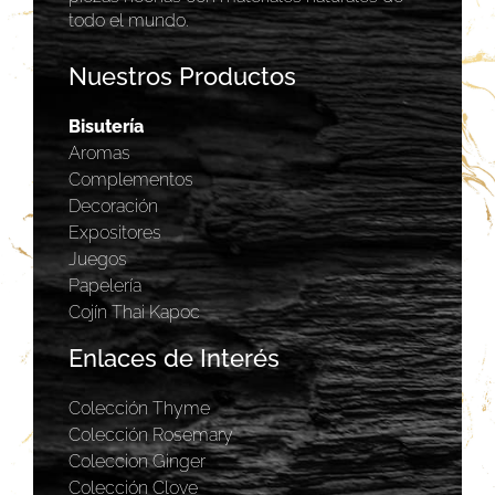
todo el mundo.
Nuestros Productos
Bisutería
Aromas
Complementos
Decoración
Expositores
Juegos
Papelería
Cojín Thai Kapoc
Enlaces de Interés
Colección Thyme
Colección Rosemary
Coleccion Ginger
Colección Clove