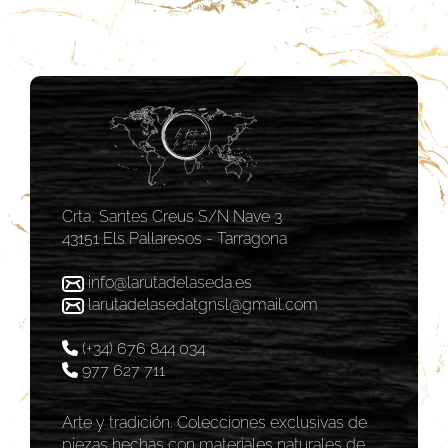
Crta, Santes Creus S/N Nave 3
43151 Els Pallaresos - Tarragona
info@larutadelaseda.es
larutadelasedatgnsl@gmail.com
(+34) 676 844 034
977 627 711
Arte y tradición. Colecciones exclusivas de
piezas hechas con materiales naturales de