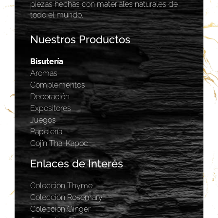
piezas hechas con materiales naturales de
todo el mundo.
Nuestros Productos
Bisutería
Aromas
Complementos
Decoración
Expositores
Juegos
Papelería
Cojín Thai Kapoc
Enlaces de Interés
Colección Thyme
Colección Rosemary
Coleccion Ginger