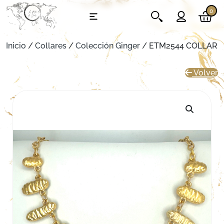
0
Inicio
/
Collares
/
Colección Ginger
/ ETM2544 COLLAR
Volver