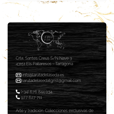
Crta, Santes Creus S/N Nave 3
43151 Els Pallaresos - Tarragona
info@larutadelaseda.es
larutadelasedatgnsl@gmail.com
(+34) 676 844 034
977 627 711
Arte y tradición. Colecciones exclusivas de