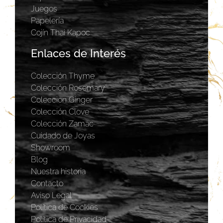
Juegos
Papelería
Cojín Thai Kapoc
Enlaces de Interés
Colección Thyme
Colección Rosemary
Coleccion Ginger
Colección Clove
Colección Zamac
Cuidado de Joyas
Showroom
Blog
Nuestra historia
Contacto
Aviso Legal
Política de Cookies
Política de Privacidad