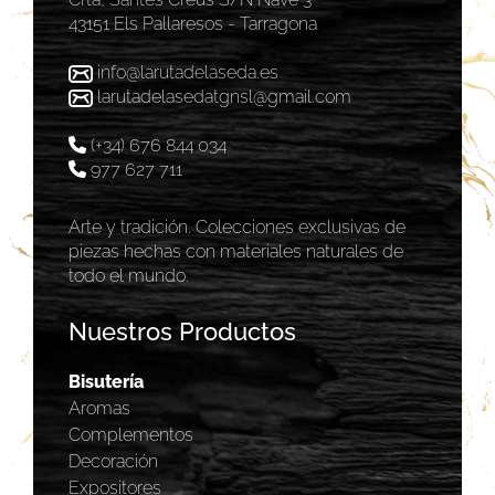
43151 Els Pallaresos - Tarragona
info@larutadelaseda.es
larutadelasedatgnsl@gmail.com
(+34) 676 844 034
977 627 711
Arte y tradición. Colecciones exclusivas de
piezas hechas con materiales naturales de
todo el mundo.
Nuestros Productos
Bisutería
Aromas
Complementos
Decoración
Expositores