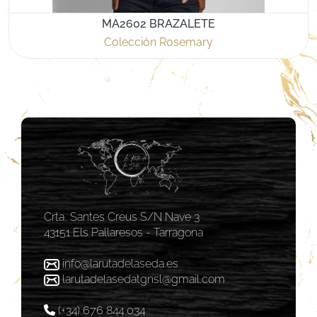
MA2602 BRAZALETE
Colección Rosemary
Crta, Santes Creus S/N Nave 3
43151 Els Pallaresos - Tarragona
info@larutadelaseda.es
larutadelasedatgnsl@gmail.com
(+34) 676 844 034