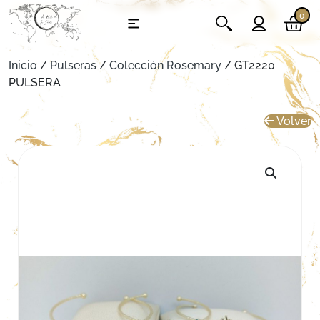
0
Inicio
/
Pulseras
/
Colección Rosemary
/ GT2220
PULSERA
Volver