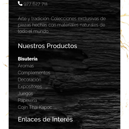
977 627 711
Arte y tradición. Colecciones exclusivas de
piezas hechas con materiales naturales de
todo el mundo.
Nuestros Productos
Bisutería
Aromas
Complementos
Decoración
Expositores
Juegos
Papelería
Cojín Thai Kapoc
Enlaces de Interés