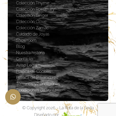
Colección Thyme
Colección Rosemary
Coleccion Ginger
Colección Clove
Colección Zamac
Cuidado de Joyas
Showroom
Blog
Nuestra historia
Contacto
Aviso Legal
Política de Cookies
Política de Privacidad
Términos y condiciones
Condiciones de venta
© Copyright 2026 - La Ruta de la Seda
Diseñado por: