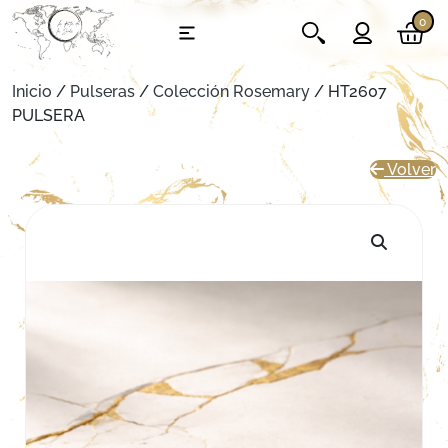
0
Inicio
/
Pulseras
/
Colección Rosemary
/ HT2607
PULSERA
Volver