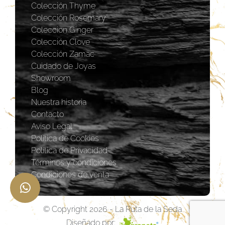
Colección Thyme
Colección Rosemary
Coleccion Ginger
Colección Clove
Colección Zamac
Cuidado de Joyas
Showroom
Blog
Nuestra historia
Contacto
Aviso Legal
Política de Cookies
Política de Privacidad
Términos y condiciones
Condiciones de venta
© Copyright 2026 - La Ruta de la Seda
Diseñado por: