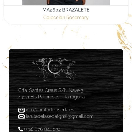
MA2602 BRAZALETE
Colección Rosemary
Crta, Santes Creus S/N Nave 3
43151 Els Pallaresos - Tarragona
info@larutadelaseda.es
larutadelasedatgnsl@gmail.com
(+34) 676 844 034