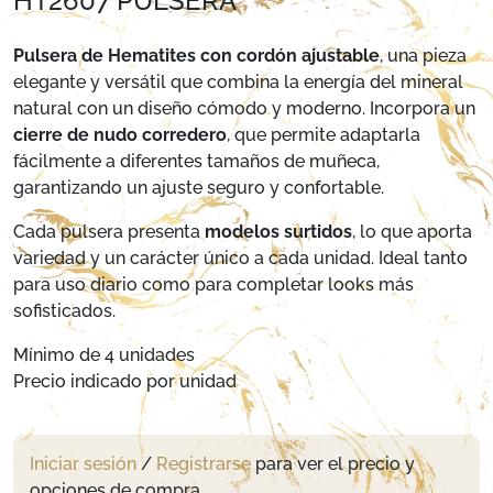
HT2607 PULSERA
Pulsera de Hematites con cordón ajustable
, una pieza
elegante y versátil que combina la energía del mineral
natural con un diseño cómodo y moderno. Incorpora un
cierre de nudo corredero
, que permite adaptarla
fácilmente a diferentes tamaños de muñeca,
garantizando un ajuste seguro y confortable.
Cada pulsera presenta
modelos surtidos
, lo que aporta
variedad y un carácter único a cada unidad. Ideal tanto
para uso diario como para completar looks más
sofisticados.
Mínimo de 4 unidades
Precio indicado por unidad
Iniciar sesión
/
Registrarse
para ver el precio y
opciones de compra.