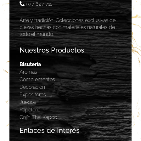
977 627 711
Arte y tradición. Colecciones exclusivas de
piezas hechas con materiales naturales de
todo el mundo.
Nuestros Productos
Bisutería
Aromas
Complementos
Decoración
Expositores
Juegos
Papelería
Cojín Thai Kapoc
Enlaces de Interés