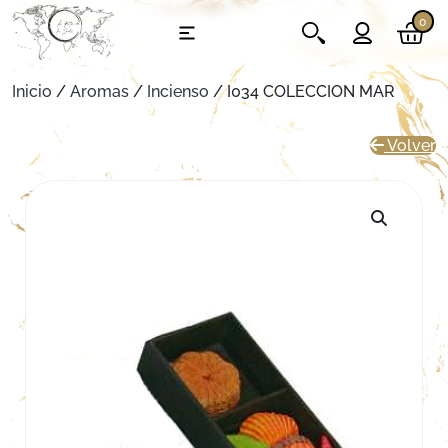
0
Inicio
/
Aromas
/
Incienso
/ I034 COLECCION MAR
Volver