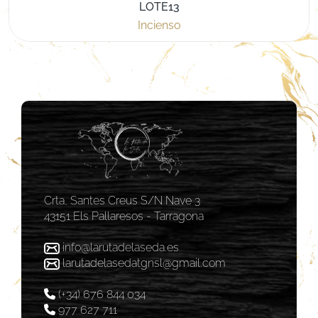
LOTE13
Incienso
Crta, Santes Creus S/N Nave 3
43151 Els Pallaresos - Tarragona
info@larutadelaseda.es
larutadelasedatgnsl@gmail.com
(+34) 676 844 034
977 627 711