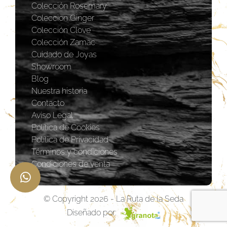
Colección Rosemary
Coleccion Ginger
Colección Clove
Colección Zamac
Cuidado de Joyas
Showroom
Blog
Nuestra historia
Contacto
Aviso Legal
Política de Cookies
Política de Privacidad
Términos y condiciones
Condiciones de venta
© Copyright 2026 - La Ruta de la Seda
Diseñado por: