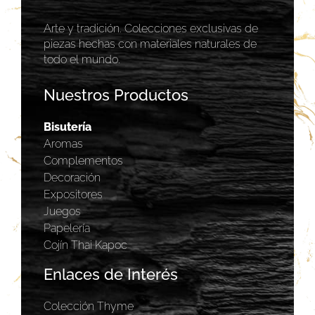
Arte y tradición. Colecciones exclusivas de
piezas hechas con materiales naturales de
todo el mundo.
Nuestros Productos
Bisutería
Aromas
Complementos
Decoración
Expositores
Juegos
Papelería
Cojín Thai Kapoc
Enlaces de Interés
Colección Thyme