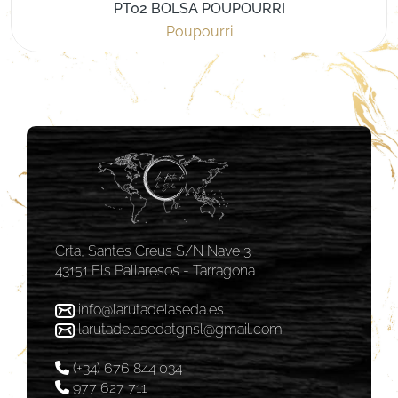
PT02 BOLSA POUPOURRI
Poupourri
Crta, Santes Creus S/N Nave 3
43151 Els Pallaresos - Tarragona
info@larutadelaseda.es
larutadelasedatgnsl@gmail.com
(+34) 676 844 034
977 627 711