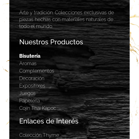
Arte y tradición. Colecciones exclusivas de
piezas hechas con materiales naturales de
todo el mundo.
Nuestros Productos
Bisutería
Aromas
Complementos
Decoración
Expositores
Juegos
Papelería
Cojín Thai Kapoc
Enlaces de Interés
Colección Thyme