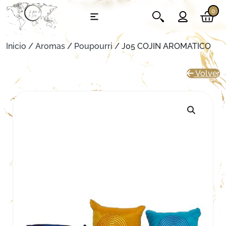
0
Inicio
/
Aromas
/
Poupourri
/ J05 COJIN AROMATICO
Volver