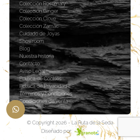
Colección Rosemary
Coleccion Ginger
Colección Clove
Colección Zamac
Cuidado de Joyas
Showroom
Blog
Nuestra historia
Contacto
Aviso Legal
Política de Cookies
Política de Privacidad
Términos y condiciones
Condiciones de venta
© Copyright 2026 - La Ruta de la Seda
Diseñado por: