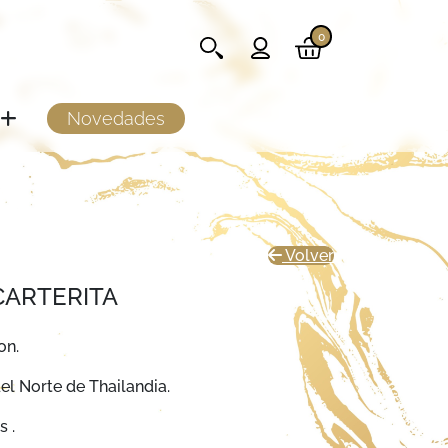
0
Novedades
Volver
CARTERITA
on.
del Norte de Thailandia.
s .