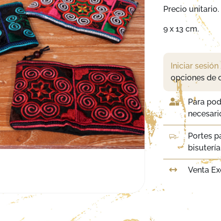
Precio unitario.
9 x 13 cm.
Iniciar sesión
opciones de 
Para pod
necesario
Portes p
bisuterí
Venta Ex