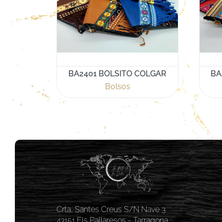
BA2401 BOLSITO COLGAR
BA
Bolsos
Crta, Santes Creus S/N Nave 3
43151 Els Pallaresos - Tarragona