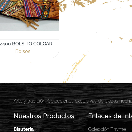
2400 BOLSITO COLGAR
Bolsos
Arte y tradición. Colecciones exclusivas de piezas hech
Nuestros Productos
Enlaces de Int
Bisutería
Colección Thyme