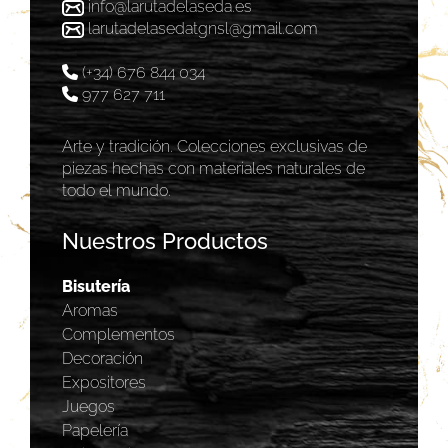
info@larutadelaseda.es
larutadelasedatgnsl@gmail.com
(+34) 676 844 034
977 627 711
Arte y tradición. Colecciones exclusivas de
piezas hechas con materiales naturales de
todo el mundo.
Nuestros Productos
Bisutería
Aromas
Complementos
Decoración
Expositores
Juegos
Papelería