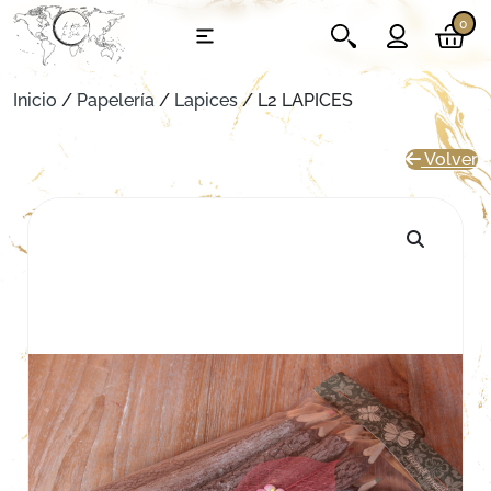
0
Inicio
/
Papelería
/
Lapices
/ L2 LAPICES
Volver