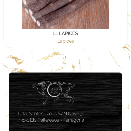
L1 LAPICES
Lapices
Crta, Santes Creus S/N Nave 3
43151 Els Pallaresos - Tarragona