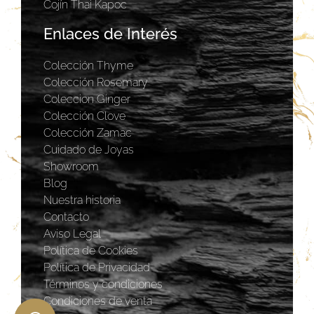
Cojín Thai Kapoc
Enlaces de Interés
Colección Thyme
Colección Rosemary
Coleccion Ginger
Colección Clove
Colección Zamac
Cuidado de Joyas
Showroom
Blog
Nuestra historia
Contacto
Aviso Legal
Política de Cookies
Política de Privacidad
Términos y condiciones
Condiciones de venta