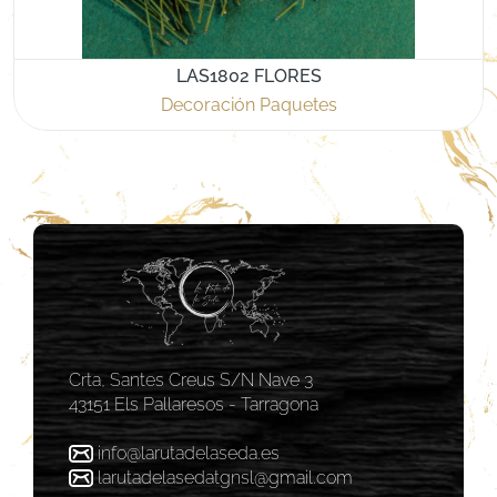
LAS1802 FLORES
Decoración Paquetes
Crta, Santes Creus S/N Nave 3
43151 Els Pallaresos - Tarragona
info@larutadelaseda.es
larutadelasedatgnsl@gmail.com