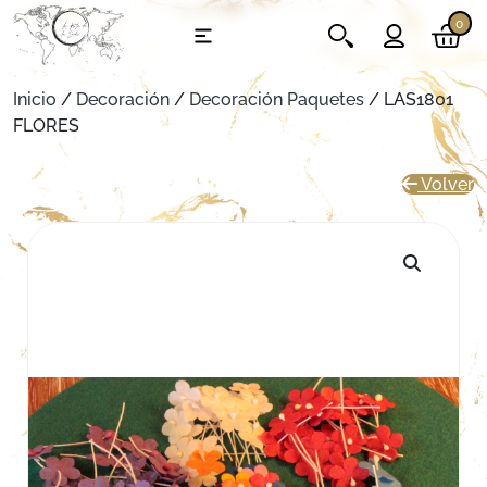
0
Inicio
/
Decoración
/
Decoración Paquetes
/ LAS1801
FLORES
Volver