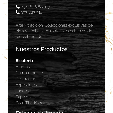
(+34) 676 844 034
977 627 711
Arte y tradición. Colecciones exclusivas de
piezas hechas con materiales naturales de
todo el mundo.
Nuestros Productos
Bisutería
Aromas
Complementos
Decoración
Expositores
Juegos
Papelería
Cojín Thai Kapoc