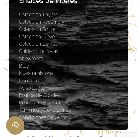
Enlaces de Interés
Colección Thyme
Colección Rosemary
Coleccion Ginger
Colección Clove
Colección Zamac
Cuidado de Joyas
Showroom
Blog
Nuestra historia
Contacto
Aviso Legal
Política de Cookies
Política de Privacidad
Términos y condiciones
Condiciones de venta