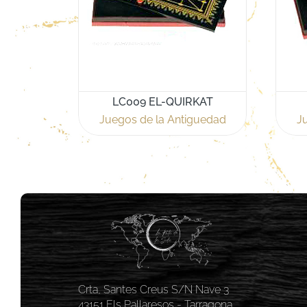
LC009 EL-QUIRKAT
Juegos de la Antiguedad
J
Crta, Santes Creus S/N Nave 3
43151 Els Pallaresos - Tarragona