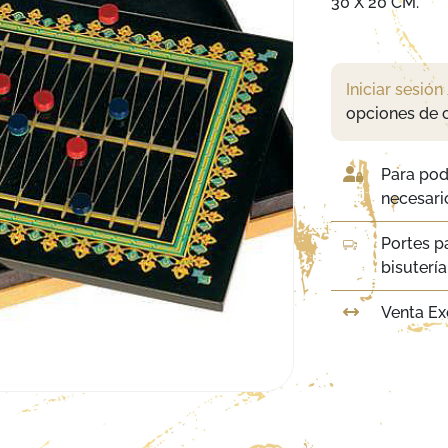
30 X 20 CM.
Iniciar sesión
opciones de 
Para pod
necesario
Portes p
bisuterí
Venta Ex