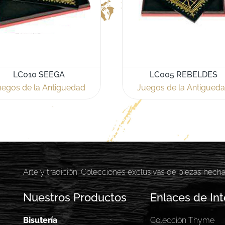
LC010 SEEGA
LC005 REBELDES
uegos de la Antiguedad
Juegos de la Antigued
Arte y tradición. Colecciones exclusivas de piezas hech
Nuestros Productos
Enlaces de Int
Bisutería
Colección Thyme