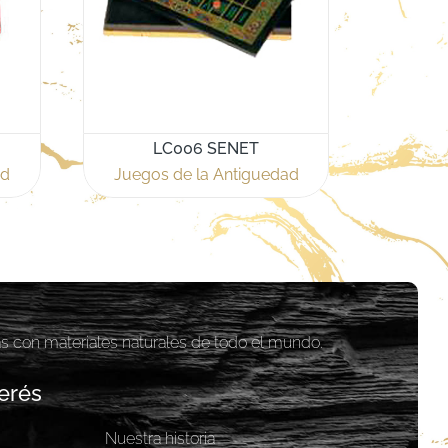
LC006 SENET
ad
Juegos de la Antiguedad
as con materiales naturales de todo el mundo.
erés
Nuestra historia