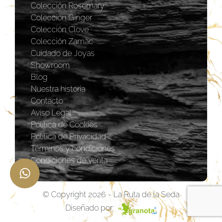
Colección Rosemary
Coleccion Ginger
Colección Clove
Colección Zamac
Cuidado de Joyas
Showroom
Blog
Nuestra historia
Contacto
Aviso Legal
Política de Cookies
Política de Privacidad
Términos y condiciones
Condiciones de venta
© Copyright 2026 - La Ruta de la Seda
Diseñado por: