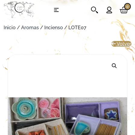
0
Inicio
/
Aromas
/
Incienso
/ LOTE07
Volver