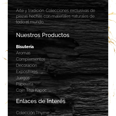
Arte y tradición. Colecciones exclusivas de
piezas hechas con materiales naturales de
todo el mundo.
Nuestros Productos
Bisutería
Aromas
Complementos
Decoración
Expositores
Juegos
Papelería
Cojín Thai Kapoc
Enlaces de Interés
Colección Thyme