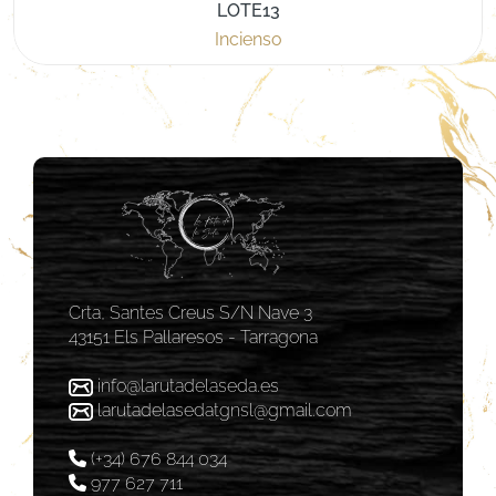
LOTE13
Incienso
Crta, Santes Creus S/N Nave 3
43151 Els Pallaresos - Tarragona
info@larutadelaseda.es
larutadelasedatgnsl@gmail.com
(+34) 676 844 034
977 627 711