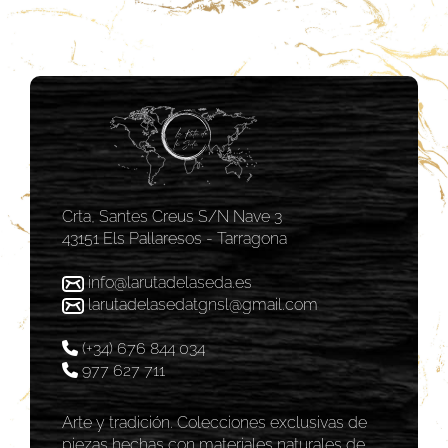
Crta, Santes Creus S/N Nave 3
43151 Els Pallaresos - Tarragona
info@larutadelaseda.es
larutadelasedatgnsl@gmail.com
(+34) 676 844 034
977 627 711
Arte y tradición. Colecciones exclusivas de
piezas hechas con materiales naturales de