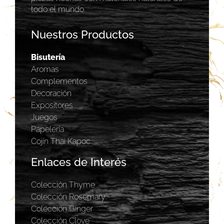
todo el mundo.
Nuestros Productos
Bisutería
Aromas
Complementos
Decoración
Expositores
Juegos
Papelería
Cojín Thai Kapoc
Enlaces de Interés
Colección Thyme
Colección Rosemary
Coleccion Ginger
Colección Clove