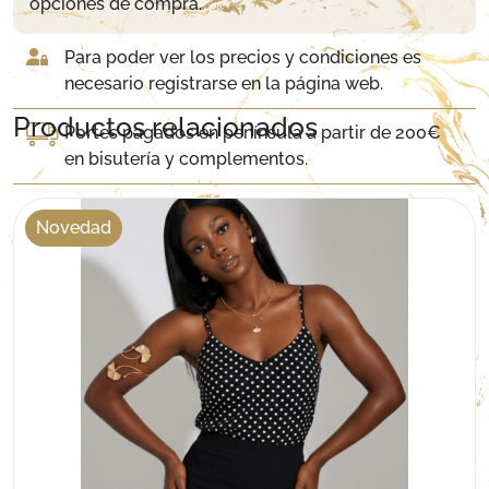
opciones de compra.
Para poder ver los precios y condiciones es
necesario registrarse en la página web.
Productos relacionados
Portes pagados en península a partir de 200€
en bisutería y complementos.
Venta Exclusiva al Por Mayor
Novedad