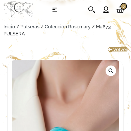
0
Inicio
/
Pulseras
/
Colección Rosemary
/ M2673
PULSERA
Volver