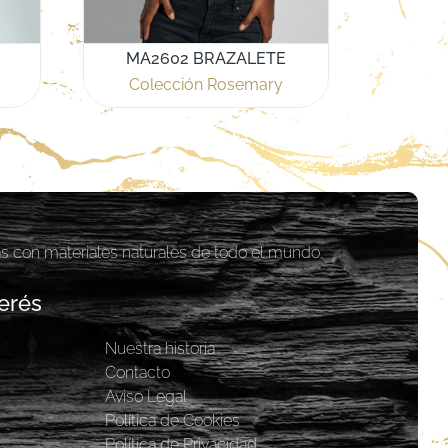
MA2602 BRAZALETE
Colección Rosemary
as con materiales naturales de todo el mundo.
erés
Nuestra historia
y
Contacto
Aviso Legal
Política de Cookies
Política de Privacidad