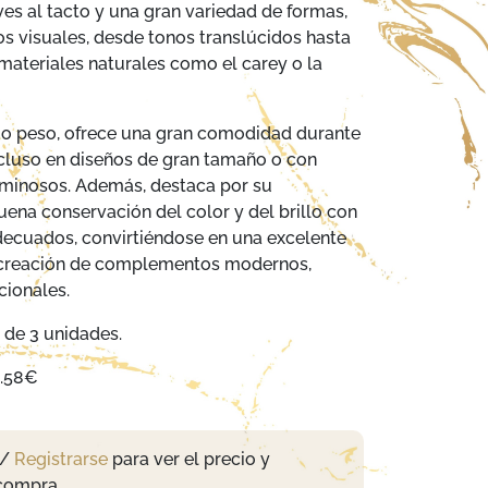
ves al tacto y una gran variedad de formas,
os visuales, desde tonos translúcidos hasta
materiales naturales como el carey o la
ajo peso, ofrece una gran comodidad durante
incluso en diseños de gran tamaño o con
minosos. Además, destaca por su
uena conservación del color y del brillo con
decuados, convirtiéndose en una excelente
 creación de complementos modernos,
cionales.
 de 3 unidades.
2.58€
/
Registrarse
para ver el precio y
compra.