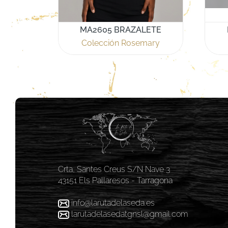
MA2605 BRAZALETE
Colección Rosemary
Crta, Santes Creus S/N Nave 3
43151 Els Pallaresos - Tarragona
info@larutadelaseda.es
larutadelasedatgnsl@gmail.com