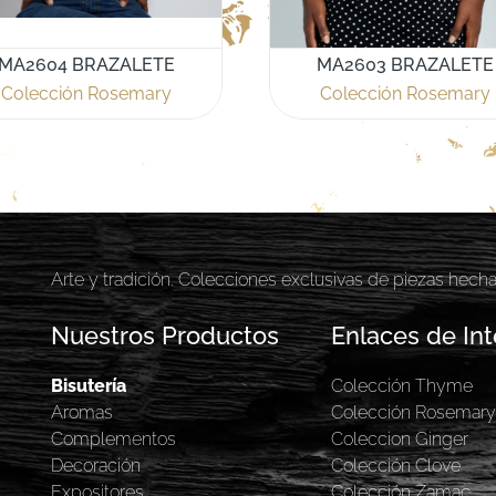
MA2604 BRAZALETE
MA2603 BRAZALETE
Colección Rosemary
Colección Rosemary
Arte y tradición. Colecciones exclusivas de piezas hech
Nuestros Productos
Enlaces de Int
Bisutería
Colección Thyme
Aromas
Colección Rosemar
Complementos
Coleccion Ginger
Decoración
Colección Clove
Expositores
Colección Zamac