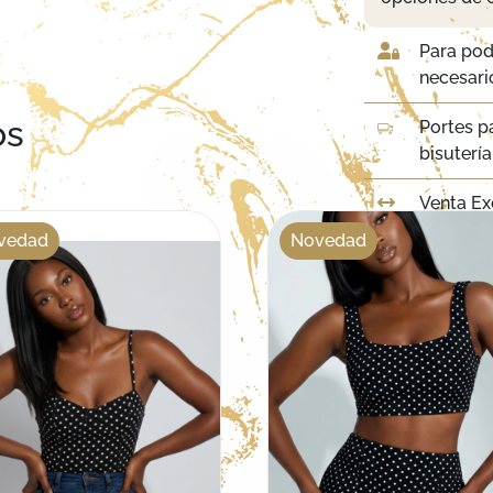
Para pod
necesario
os
Portes p
bisuterí
Venta Ex
vedad
Novedad