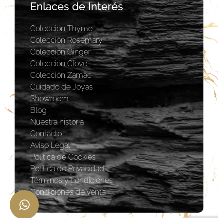
Enlaces de Interés
Colección Thyme
Colección Rosemary
Coleccion Ginger
Colección Clove
Colección Zamac
Cuidado de Joyas
Showroom
Blog
Nuestra historia
Contacto
Aviso Legal
Política de Cookies
Política de Privacidad
Términos y condiciones
Condiciones de venta