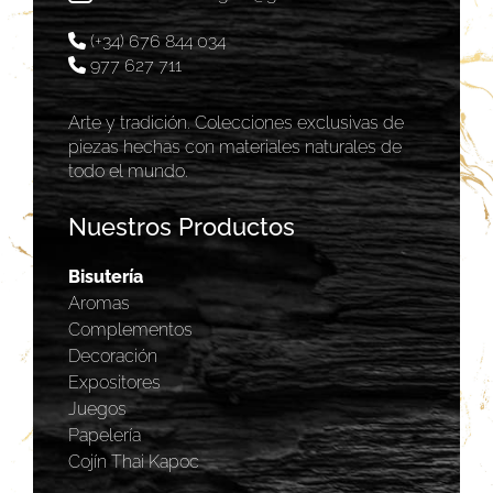
(+34) 676 844 034
977 627 711
Arte y tradición. Colecciones exclusivas de
piezas hechas con materiales naturales de
todo el mundo.
Nuestros Productos
Bisutería
Aromas
Complementos
Decoración
Expositores
Juegos
Papelería
Cojín Thai Kapoc