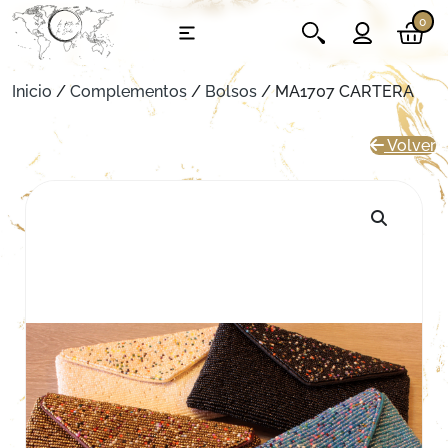
0
Inicio
/
Complementos
/
Bolsos
/ MA1707 CARTERA
Volver