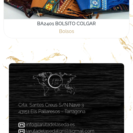
BA2401 BOLSITO COLGAR
Bolsos
Crta, Santes Creus S/N Nave 3
43151 Els Pallaresos - Tarragona
info@larutadelaseda.es
larutadelasedatgnsl@gmail.com